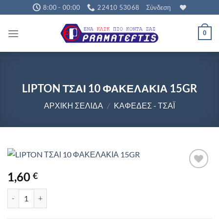
Μετάβαση
8:00 - 00:00
22410 53068
Σύνδεση
στο
περιεχόμενο
0
LIPTON ΤΣΑΙ 10 ΦΑΚΕΛΑΚΙΑ 15GR
ΑΡΧΙΚΉ ΣΕΛΊΔΑ
/
ΚΑΦΈΔΕΣ - ΤΣΆΙ
1,60
€
LIPTON ΤΣΑΙ 10 ΦΑΚΕΛΑΚΙΑ 15GR ποσότητα