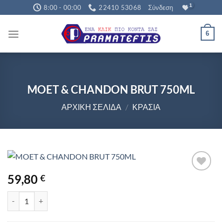
Μετάβαση
8:00 - 00:00
22410 53068
Σύνδεση
στο
περιεχόμενο
6
MOET & CHANDON BRUT 750ML
ΑΡΧΙΚΉ ΣΕΛΊΔΑ
/
ΚΡΑΣΙΆ
59,80
€
MOET & CHANDON BRUT 750ML ποσότητα