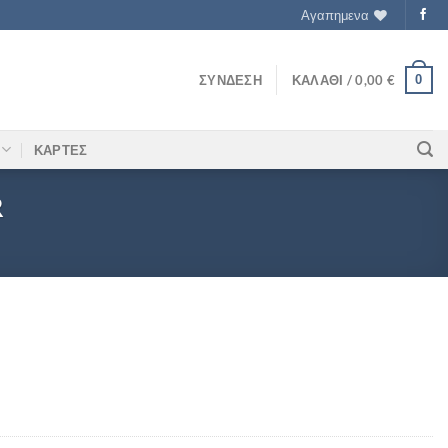
Αγαπημενα
0
ΣΎΝΔΕΣΗ
ΚΑΛΆΘΙ /
0,00
€
ΚΑΡΤΕΣ
R
0GR ποσότητα