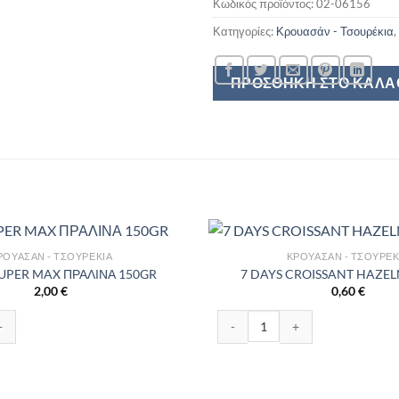
Κωδικός προϊόντος:
02-06156
Κατηγορίες:
Κρουασάν - Τσουρέκια
,
ΠΡΟΣΘΉΚΗ ΣΤΟ ΚΑΛΆ
ΡΟΥΑΣΆΝ - ΤΣΟΥΡΈΚΙΑ
ΚΡΟΥΑΣΆΝ - ΤΣΟΥΡΈΚ
UPER MAX ΠΡΑΛΙΝΑ 150GR
7 DAYS CROISSANT HAZEL
2,00
€
0,60
€
 MAX ΠΡΑΛΙΝΑ 150GR ποσότητα
7 DAYS CROISSANT HAZELNUT 7
IVE 110GR ποσότητα