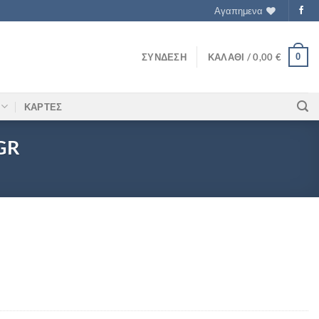
Αγαπημενα
0
ΣΎΝΔΕΣΗ
ΚΑΛΆΘΙ /
0,00
€
ΚΑΡΤΕΣ
GR
Υ 98GR ποσότητα