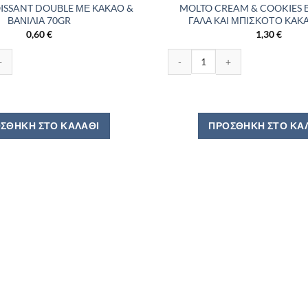
OISSANT DOUΒLE ΜΕ ΚΑΚΑΟ &
MOLTO CREAM & COOKIES Β
ΒΑΝΙΛΙΑ 70GR
ΓΑΛΑ ΚΑΙ ΜΠΙΣΚΟΤΟ ΚΑΚ
0,60
€
1,30
€
SANT DOUΒLE ΜΕ ΚΑΚΑΟ & ΒΑΝΙΛΙΑ 70GR ποσότητα
MOLTO CREAM & COOKIES ΒΑΝΙΛ
ΣΘΉΚΗ ΣΤΟ ΚΑΛΆΘΙ
ΠΡΟΣΘΉΚΗ ΣΤΟ ΚΑ