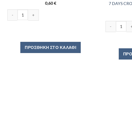
0,60
€
7 DAYS CR
7DAYS CROISSANT ΜΕ ΚΑΚΑΟ 70GR ποσότητα
7 DAYS CROIS
ΠΡΟΣΘΉΚΗ ΣΤΟ ΚΑΛΆΘΙ
ΠΡΟ