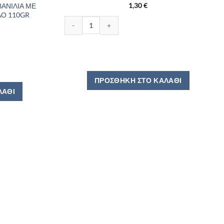
1,30
€
ΑΝΙΛΙΑ ΜΕ
ΑΟ 110GR
MOLTO ΒΕΡΙΚΟΚΟ 90-100GR ποσότητα
ΙΑ ΜΕ ΓΑΛΑ ΚΑΙ ΜΠΙΣΚΟΤΟ ΚΑΚΑΟ 110GR ποσότητα
ΠΡΟΣΘΉΚΗ ΣΤΟ ΚΑΛΆΘΙ
ΛΆΘΙ