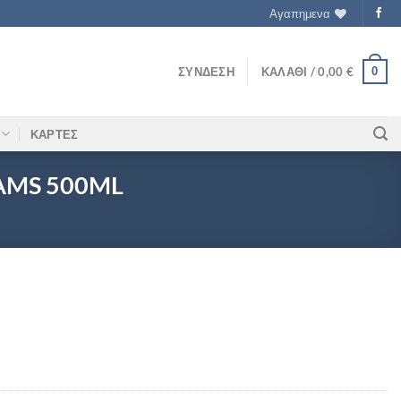
Αγαπημενα
0
ΣΎΝΔΕΣΗ
ΚΑΛΆΘΙ /
0,00
€
ΚΑΡΤΕΣ
AMS 500ML
AWBERRY DREAMS 500ML ποσότητα