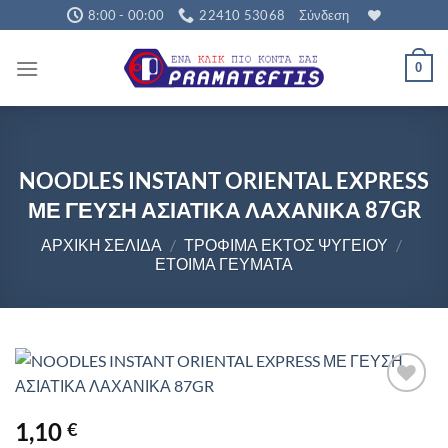
Μετάβαση
8:00 - 00:00
22410 53068
Σύνδεση
στο
περιεχόμενο
0
NOODLES INSTANT ORIENTAL EXPRESS
ΜΕ ΓΕΥΣΗ ΑΣΙΑΤΙΚΑ ΛΑΧΑΝΙΚΑ 87GR
ΑΡΧΙΚΉ ΣΕΛΊΔΑ
/
ΤΡΟΦΙΜΑ ΕΚΤΟΣ ΨΥΓΕΊΟΥ
/
ΈΤΟΙΜΑ ΓΕΎΜΑΤΑ
1,10
€