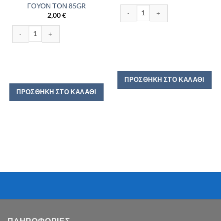
ΓΟΥΟΝ ΤΟΝ 85GR
NOODLES KNORR TERIYAKI CHICKE
2,00
€
NOODLES ORIENTAL EXPRESS ΜΕ ΓΕΥΣΗ ΓΟΥΟΝ ΤΟΝ 85GR ποσότητα
ΠΡΟΣΘΉΚΗ ΣΤΟ ΚΑΛΆΘΙ
ΠΡΟΣΘΉΚΗ ΣΤΟ ΚΑΛΆΘΙ
ΠΛΗΡΟΦΟΡΙΕΣ