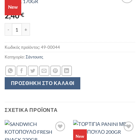
New
2,40
€
SANDWICH PANINI ΚΟΥΛΟΥΡΟΨΩΜΟ ΜΕ ΣΑΛΑΜΙ ΑΕΡΟΣ 170GR 
Κωδικός προϊόντος:
49-00044
Κατηγορία:
Σάντουιτς
ΠΡΟΣΘΉΚΗ ΣΤΟ ΚΑΛΆΘΙ
ΣΧΕΤΙΚΆ ΠΡΟΪΌΝΤΑ
New