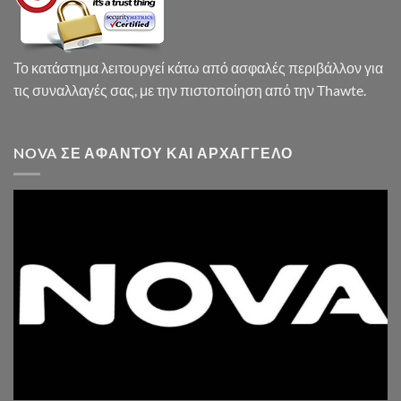
Το κατάστημα λειτουργεί κάτω από ασφαλές περιβάλλον για
τις συναλλαγές σας, με την πιστοποίηση από την Thawte.
NOVA ΣΕ ΑΦΆΝΤΟΥ ΚΑΙ ΑΡΧΆΓΓΕΛΟ