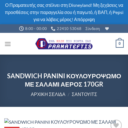
Ο Πραματευτής σας στέλνει στη Disneyland! Μη ξεχάσεις να
προσθέσεις στην παραγγελία σου ή παγωτό, ή ΒΑΠ, ή Pepsi
για να λάβεις μέρος!
Απόρριψη
Μετάβαση
8:00 - 00:00
22410 53068
Σύνδεση
στο
περιεχόμενο
0
SANDWICH PANINI ΚΟΥΛΟΥΡΟΨΩΜΟ
ΜΕ ΣΑΛΑΜΙ ΑΕΡΟΣ 170GR
ΑΡΧΙΚΉ ΣΕΛΊΔΑ
/
ΣΆΝΤΟΥΙΤΣ