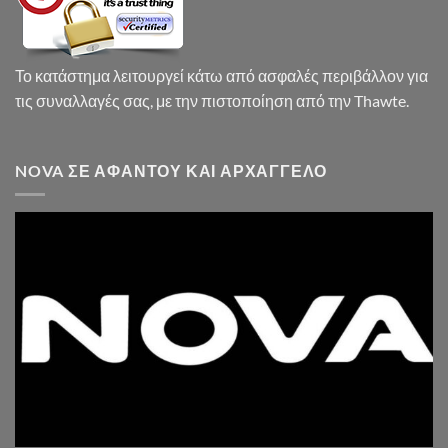
Το κατάστημα λειτουργεί κάτω από ασφαλές περιβάλλον για
τις συναλλαγές σας, με την πιστοποίηση από την Thawte.
NOVA ΣΕ ΑΦΆΝΤΟΥ ΚΑΙ ΑΡΧΆΓΓΕΛΟ