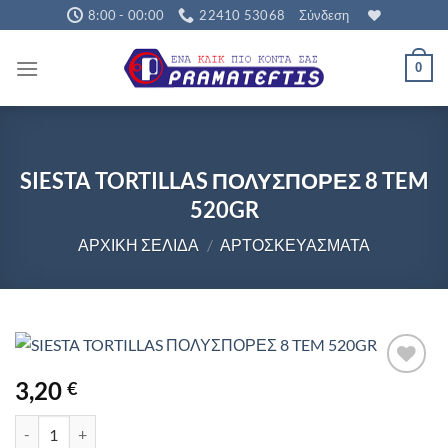
Μετάβαση
8:00 - 00:00
22410 53068
Σύνδεση
στο
περιεχόμενο
0
SIESTA TORTILLAS ΠΟΛΥΣΠΟΡΕΣ 8 TEM
520GR
ΑΡΧΙΚΉ ΣΕΛΊΔΑ
/
ΑΡΤΟΣΚΕΥΆΣΜΑΤΑ
3,20
€
SIESTA TORTILLAS ΠΟΛΥΣΠΟΡΕΣ 8 TEM 520GR ποσότητα