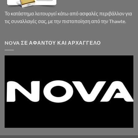
Το κατάστημα λειτουργεί κάτω από ασφαλές περιβάλλον για
τις συναλλαγές σας, με την πιστοποίηση από την Thawte.
NOVA ΣΕ ΑΦΆΝΤΟΥ ΚΑΙ ΑΡΧΆΓΓΕΛΟ