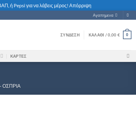
ΑΠ, ή Pepsi για να λάβεις μέρος!
Απόρριψη
Αγαπημενα
0
ΣΎΝΔΕΣΗ
ΚΑΛΆΘΙ /
0,00
€
ΚΑΡΤΕΣ
- ΌΣΠΡΙΑ