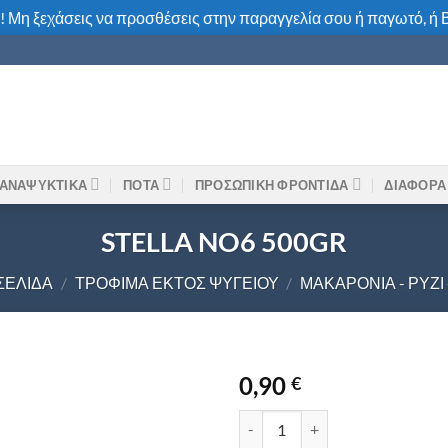
! Μη ξεχάσεις να προσθέσεις στην παραγγελία σου ή παγωτό, ή Β
ΑΝΑΨΥΚΤΙΚΑ
ΠΟΤΑ
ΠΡΟΣΩΠΙΚΗ ΦΡΟΝΤΙΔΑ
ΔΙΑΦΟΡΑ
STELLA NO6 500GR
ΣΕΛΊΔΑ
/
ΤΡΟΦΙΜΑ ΕΚΤΟΣ ΨΥΓΕΊΟΥ
/
ΜΑΚΑΡΌΝΙΑ - ΡΎΖΙ 
0,90
€
STELLA NO6 500GR ποσότητα