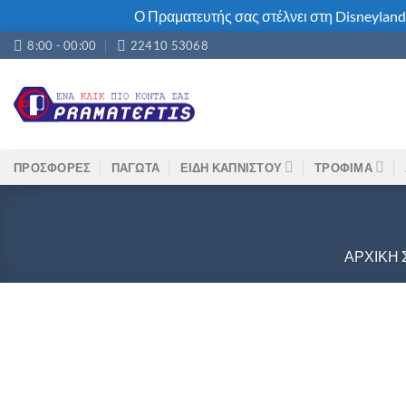
Ο Πραματευτής σας στέλνει στη Disneyland
Μετάβαση
8:00 - 00:00
22410 53068
στο
περιεχόμενο
ΠΡΟΣΦΟΡΕΣ
ΠΑΓΩΤΑ
ΕΙΔΗ ΚΑΠΝΙΣΤΟΥ
ΤΡΟΦΙΜΑ
ΑΡΧΙΚΉ 