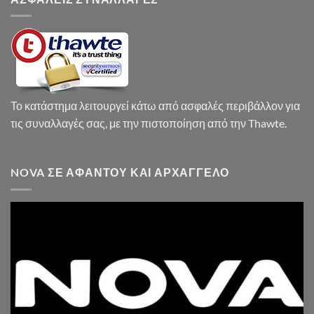
Το κατάστημα λειτουργεί κάτω από ασφαλές περιβάλλον για
τις συναλλαγές σας, με την πιστοποίηση από την Thawte.
NOVA ΣΕ ΑΦΆΝΤΟΥ ΚΑΙ ΑΡΧΆΓΓΕΛΟ