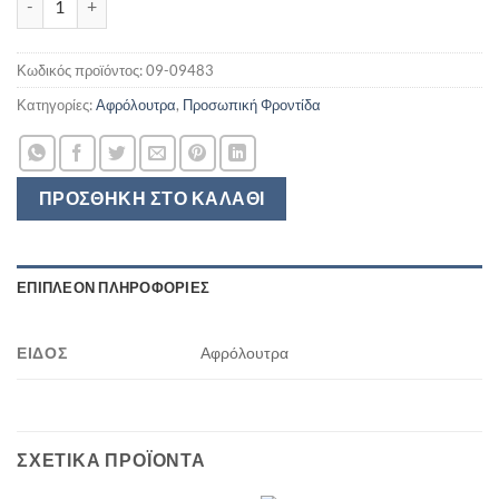
was:
τιμή
4,40 €.
είναι:
2,90 €.
Κωδικός προϊόντος:
09-09483
Κατηγορίες:
Αφρόλουτρα
,
Προσωπική Φροντίδα
ΠΡΟΣΘΉΚΗ ΣΤΟ ΚΑΛΆΘΙ
ΕΠΙΠΛΈΟΝ ΠΛΗΡΟΦΟΡΊΕΣ
ΕΊΔΟΣ
Αφρόλουτρα
ΣΧΕΤΙΚΆ ΠΡΟΪΌΝΤΑ