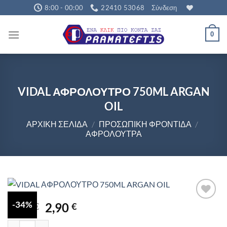
Μετάβαση
8:00 - 00:00
22410 53068
Σύνδεση
στο
περιεχόμενο
0
VIDAL ΑΦΡΟΛΟΥΤΡΟ 750ML ARGAN
OIL
ΑΡΧΙΚΉ ΣΕΛΊΔΑ
/
ΠΡΟΣΩΠΙΚΉ ΦΡΟΝΤΊΔΑ
/
ΑΦΡΌΛΟΥΤΡΑ
-34%
Original
Η
4,40
2,90
€
€
price
τρέχουσα
VIDAL ΑΦΡΟΛΟΥΤΡΟ 750ML ARGAN OIL ποσότητα