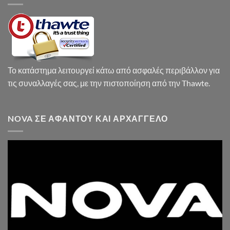
Το κατάστημα λειτουργεί κάτω από ασφαλές περιβάλλον για
τις συναλλαγές σας, με την πιστοποίηση από την Thawte.
NOVA ΣΕ ΑΦΆΝΤΟΥ ΚΑΙ ΑΡΧΆΓΓΕΛΟ