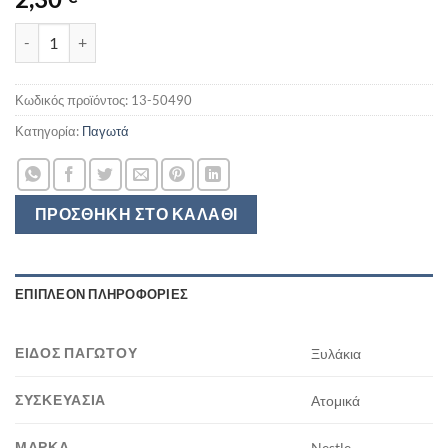
COOL & ZERO ποσότητα
Κωδικός προϊόντος:
13-50490
Κατηγορία:
Παγωτά
ΠΡΟΣΘΉΚΗ ΣΤΟ ΚΑΛΆΘΙ
ΕΠΙΠΛΈΟΝ ΠΛΗΡΟΦΟΡΊΕΣ
ΕΊΔΟΣ ΠΑΓΩΤΟΎ
Ξυλάκια
ΣΥΣΚΕΥΑΣΊΑ
Ατομικά
ΜΆΡΚΑ
Nestle