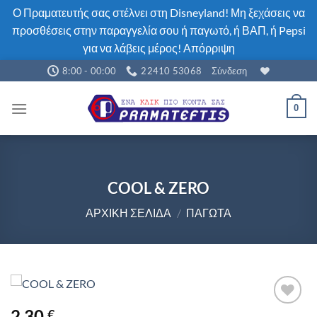
Ο Πραματευτής σας στέλνει στη Disneyland! Μη ξεχάσεις να
προσθέσεις στην παραγγελία σου ή παγωτό, ή ΒΑΠ, ή Pepsi
για να λάβεις μέρος!
Απόρριψη
Μετάβαση
8:00 - 00:00
22410 53068
Σύνδεση
στο
περιεχόμενο
0
COOL & ZERO
ΑΡΧΙΚΉ ΣΕΛΊΔΑ
/
ΠΑΓΩΤΆ
2,30
€