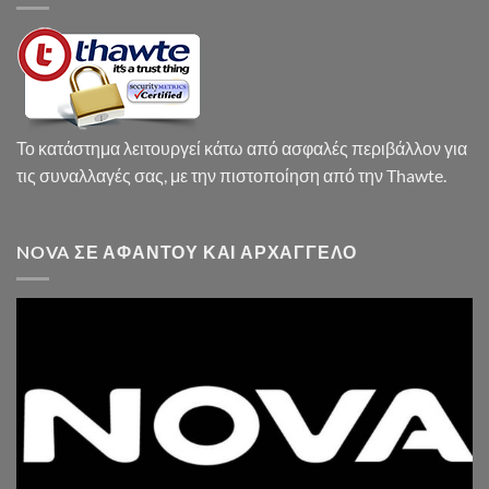
Το κατάστημα λειτουργεί κάτω από ασφαλές περιβάλλον για
τις συναλλαγές σας, με την πιστοποίηση από την Thawte.
NOVA ΣΕ ΑΦΆΝΤΟΥ ΚΑΙ ΑΡΧΆΓΓΕΛΟ