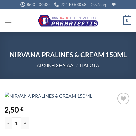
Μετάβαση
8:00 - 00:00
22410 53068
Σύνδεση
στο
περιεχόμενο
0
NIRVANA PRALINES & CREAM 150ML
ΑΡΧΙΚΉ ΣΕΛΊΔΑ
/
ΠΑΓΩΤΆ
2,50
€
NIRVANA PRALINES & CREAM 150ML ποσότητα