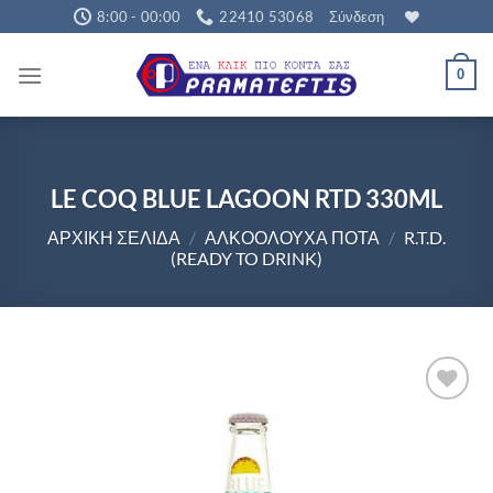
Μετάβαση
8:00 - 00:00
22410 53068
Σύνδεση
στο
περιεχόμενο
0
LE COQ BLUE LAGOON RTD 330ML
ΑΡΧΙΚΉ ΣΕΛΊΔΑ
/
ΑΛΚΟΟΛΟΎΧΑ ΠΟΤΆ
/
R.T.D.
(READY TO DRINK)