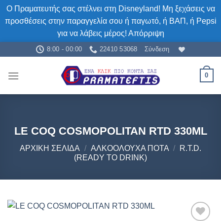
Ο Πραματευτής σας στέλνει στη Disneyland! Μη ξεχάσεις να
προσθέσεις στην παραγγελία σου ή παγωτό, ή ΒΑΠ, ή Pepsi
για να λάβεις μέρος!
Απόρριψη
Μετάβαση
8:00 - 00:00
22410 53068
Σύνδεση
στο
περιεχόμενο
0
LE COQ COSMOPOLITAN RTD 330ML
ΑΡΧΙΚΉ ΣΕΛΊΔΑ
/
ΑΛΚΟΟΛΟΎΧΑ ΠΟΤΆ
/
R.T.D.
(READY TO DRINK)