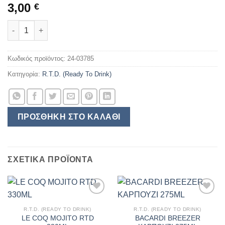
3,00
€
LE COQ COSMOPOLITAN RTD 330ML ποσότητα
Κωδικός προϊόντος:
24-03785
Κατηγορία:
R.T.D. (Ready To Drink)
ΠΡΟΣΘΉΚΗ ΣΤΟ ΚΑΛΆΘΙ
ΣΧΕΤΙΚΆ ΠΡΟΪΌΝΤΑ
R.T.D. (READY TO DRINK)
R.T.D. (READY TO DRINK)
LE COQ MOJITO RTD
BACARDI BREEZER