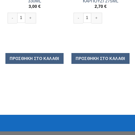
330ML
ΚΑΡΠΟΥΖΙ 275ML
3,00
€
2,70
€
LE COQ MOJITO RTD 330ML ποσότητα
BACARDI BREEZER ΚΑΡΠΟΥΖΙ 275
ΠΡΟΣΘΉΚΗ ΣΤΟ ΚΑΛΆΘΙ
ΠΡΟΣΘΉΚΗ ΣΤΟ ΚΑΛΆΘΙ