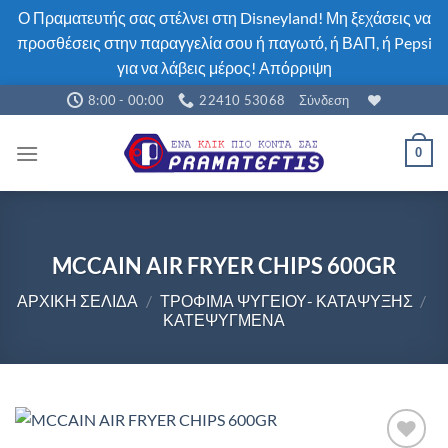
Ο Πραματευτής σας στέλνει στη Disneyland! Μη ξεχάσεις να
προσθέσεις στην παραγγελία σου ή παγωτό, ή ΒΑΠ, ή Pepsi
για να λάβεις μέρος!
Απόρριψη
Μετάβαση
8:00 - 00:00
22410 53068
Σύνδεση
στο
περιεχόμενο
0
MCCAIN AIR FRYER CHIPS 600GR
ΑΡΧΙΚΉ ΣΕΛΊΔΑ
/
ΤΡΌΦΙΜΑ ΨΥΓΕΊΟΥ- ΚΑΤΆΨΥΞΗΣ
/
ΚΑΤΕΨΥΓΜΈΝΑ