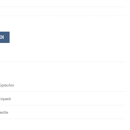
ΘΙ
ύραυλοι
τομικά
estle