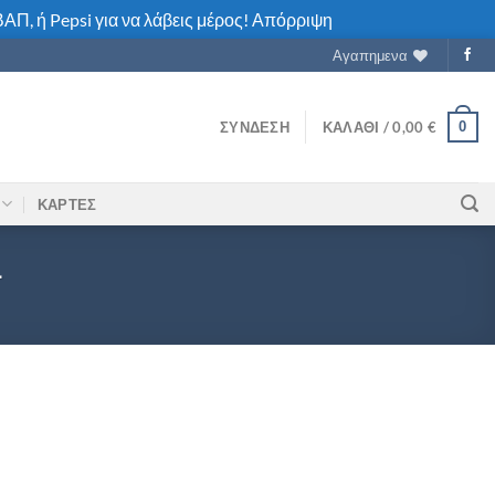
ΑΠ, ή Pepsi για να λάβεις μέρος!
Απόρριψη
Αγαπημενα
0
ΣΎΝΔΕΣΗ
ΚΑΛΆΘΙ /
0,00
€
ΚΑΡΤΕΣ
L
0ML ποσότητα