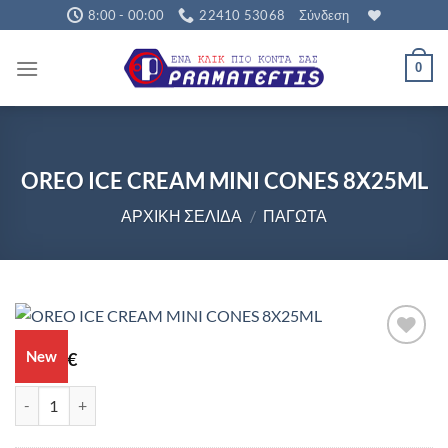
Μετάβαση
8:00 - 00:00
22410 53068
Σύνδεση
στο
περιεχόμενο
0
OREO ICE CREAM MINI CONES 8X25ML
ΑΡΧΙΚΉ ΣΕΛΊΔΑ
/
ΠΑΓΩΤΆ
5,40
New
€
OREO ICE CREAM MINI CONES 8X25ML ποσότητα