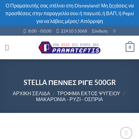
Ο Πραματευτής σας στέλνει στη Disneyland! Μη ξεχάσεις να
προσθέσεις στην παραγγελία σου ή παγωτό, ή ΒΑΠ, ή Pepsi
για να λάβεις μέρος!
Απόρριψη
Μετάβαση
8:00 - 00:00
22410 53068
Σύνδεση
στο
περιεχόμενο
0
STELLA ΠΕΝΝΕΣ ΡΙΓΕ 500GR
ΑΡΧΙΚΉ ΣΕΛΊΔΑ
/
ΤΡΟΦΙΜΑ ΕΚΤΟΣ ΨΥΓΕΊΟΥ
/
ΜΑΚΑΡΌΝΙΑ - ΡΎΖΙ - ΌΣΠΡΙΑ