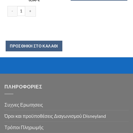
BENS ORIGINAL ΡΥΖΙ ΜΑΚΡΥΚΟΚΚΟ ΣΕ ΣΑΚΟΥΛΑΚΙ 10MIN 500GR ποσότη
ΠΡΟΣΘΉΚΗ ΣΤΟ ΚΑΛΆΘΙ
ΠΛΗΡΟΦΟΡΙΕΣ
Συχνες Ερωτησεις
Όροι και προϋποθέσεις Διαγωνισμού Disneyland
Τρόποι Πληρωμής